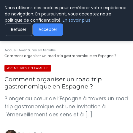
Nous utilisons des cookies pour améliorer votre expérience
PYRENEES TOURISME
de navigation. En poursuivant, vous acceptez notre
politique de confidentialité.
En savoir plus
Refuser
Accepter
Accueil
Aventures en famille
Comment organiser un road trip gastronomique en Espagne ?
AVENTURES EN FAMILLE
Comment organiser un road trip
gastronomique en Espagne ?
Plonger au cœur de l’Espagne à travers un road
trip gastronomique est une invitation à
l’émerveillement des sens et à […]