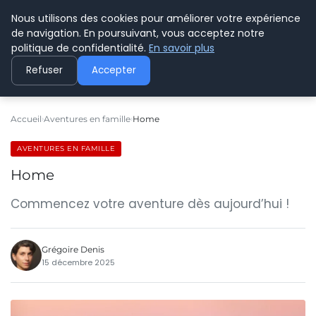
Nous utilisons des cookies pour améliorer votre expérience
PYRENEES TOURISME
de navigation. En poursuivant, vous acceptez notre
politique de confidentialité.
En savoir plus
Refuser
Accepter
Accueil
Aventures en famille
Home
AVENTURES EN FAMILLE
Home
Commencez votre aventure dès aujourd’hui !
Grégoire Denis
15 décembre 2025